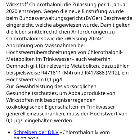
Hunde
Armee
Wirkstoff Chlorothalonil die Zulassung per 1. Januar
2020 entzogen. Gegen die neue Einstufung wurde
Militär, Militärdienst, Militärdienstpflicht,
beim Bundesverwaltungsgericht (BVGer) Beschwerde
Wehrpflicht, Berufssoldat, Militärdienstverweigerer,
eingereicht, welche abgewiesen wurde. Damit gelten
Dienstverweigerer, Militärdienstverweigerung,
Wehrpflichtersatz, Wehrpflichtersatzabgabe
die lebensmittelrechtlichen Anforderungen zu
Chlorothalonil sowie die «Weisung 2024/1:
Militär
Bevölkerungsschutz
Anordnung von Massnahmen bei
Höchstwertüberschreitungen von Chlorothalonil-
Schweizer Armee
Katastrophenschutz, Katastrophenhilfe, Polizei,
Metaboliten im Trinkwasser» auch weiterhin.
Feuerwehr, Gesundheitswesen, technische Betriebe,
Erwerbsausfallentschädigung (WAS Luzern)
Demnach gilt für relevante Metaboliten, dazu zählen
Alarmierung, Sirenentest
beispielsweise R471811 (M4) und R417888 (M12), ein
Kantonaler Führungsstab
Höchstwert von 0,1 µg/l.
Polizei
Zur Gewährleistung des vorsorglichen
Ordnungskräfte, Sicherheit, öffentliche Ordnung
Gesundheitsschutzes, um Abbauprodukte von
Wirkstoffen mit besorgniserregenden
Polizei
Versorgung
toxikologischen Eigenschaften im Trinkwasser
generell einzuschränken, muss der Höchstwert von
Vorratshaltung, Vorrat
0,1 µg/l eingehalten werden.
Wasserversorgung
Waffen
Schreiben der DILV
«Chlorothalonil» vom
Waffenerwerbsschein, Waffenschein, Waffenbüro,