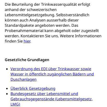
Gleichstellung Menschen mit
Die Beurteilung der Trinkwasserqualität erfolgt
Bezirksgerichte: Aufgaben und Verfahren
Behinderungen
Betreibung und Konkurs
anhand der schweizerischen
Kosten im Zivilprozess
Lebensmittelgesetzgebung. Selbstverständlich
Schlichtungsbehörde Gleichstellung
Bankrott, Schulden, Zahlungsunfähigkeit, Pfändung
können auch Analysen ausserhalb dieser
Schulden (gruezi.lu.ch)
Standardpakete angeboten werden. Das
Demokratie
Probenahmematerial kann abgeholt oder zugestellt
Betreibungsämter
Regierungsform, Stimm- und Wahlrecht,
werden. Kontaktieren Sie uns. Weitere Informationen
Stimmrecht, Abstimmungen, Wahlen, politische
finden Sie
hier
.
Betreibungsverfahren
Parteien, Grundfreiheiten, Pluralismus
Konkursämter
Volksrechte
Kantonale Steuern
Gesetzliche Grundlagen
Finanzausgleich, Einkommenssteuer, Kopfsteuer,
Personalsteuer, Haushaltssteuer, Vermögenssteuer,
Verordnung des EDI über Trinkwasser sowie
Verrechnungssteuer, Quellensteuer,
Wasser in öffentlich zugänglichen Bädern und
Grundstückgewinnsteuer, Liegenschaftssteuer,
Handänderungssteuer, Grundsteuer, Kirchensteuer,
Duschanlagen
Gewerbesteuer, Vergnügungssteuer,
Reklameplakatsteuer, Verkehrssteuer,
Überblick Gesetzgebung
Erbschaftssteuer, Schenkungssteuer, Gewinn- und
Bundesgesetz über Lebensmittel und
Kapitalsteuer
Gebrauchsgegenstände (Lebensmittelgesetz,
LMG)