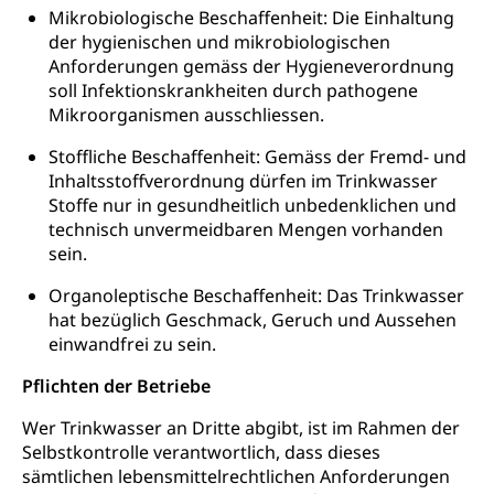
Mikrobiologische Beschaffenheit: Die Einhaltung
ZG)
der hygienischen und mikrobiologischen
Persönliches
Strassenverkehrsamt
Anforderungen gemäss der Hygieneverordnung
soll Infektionskrankheiten durch pathogene
Verkehr und Infrastruktur vif
Zivilstand
Mikroorganismen ausschliessen.
Kantonsstrassen
Geburt, Heirat, Ehe, Partnerschaft, Tod,
Stoffliche Beschaffenheit: Gemäss der Fremd- und
Zivilstandsamt, Zivilstandsregiste
Inhaltsstoffverordnung dürfen im Trinkwasser
Zivilstandswesen
Adoption
Stoffe nur in gesundheitlich unbedenklichen und
technisch unvermeidbaren Mengen vorhanden
Adoptivkind, Adoptiveltern, Adoptionsvermittlung,
sein.
Adoptionsverfahren, elterliche Gewalt, elterliche
Sorge
Organoleptische Beschaffenheit: Das Trinkwasser
hat bezüglich Geschmack, Geruch und Aussehen
Adoption
Aufenthaltsbewilligungen
einwandfrei zu sein.
Niederlassungsbewilligung, Aufenthalt,
Pflichten der Betriebe
Niederlassung, Wohnsitz
Wer Trinkwasser an Dritte abgibt, ist im Rahmen der
Amt für Migration
Ausweise und Bescheinigungen
Selbstkontrolle verantwortlich, dass dieses
Reisepass, Identitätskarte, Visum, Geburtsurkunde
sämtlichen lebensmittelrechtlichen Anforderungen