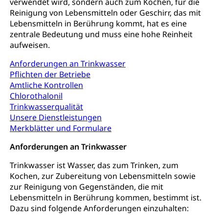
verwendet wird, sondern auch zum Kochen, für die
Reinigung von Lebensmitteln oder Geschirr, das mit
Kulturförderung und Vermittlung
Lebensmitteln in Berührung kommt, hat es eine
Angebote für Schulklassen
zentrale Bedeutung und muss eine hohe Reinheit
Mobilität
aufweisen.
Zentralschweizer Filmförderung
Schiene und öffentlicher Verkehr
Anforderungen an Trinkwasser
Pflichten der Betriebe
Schienenverkehr, Zugverkehr, Bahnverkehr,
Amtliche Kontrollen
Transportmittel, öffentlicher Verkehr
Chlorothalonil
Verkehrsverbund Luzern VVL
Schifffahrt
Trinkwasserqualität
Unsere Dienstleistungen
Öffentlicher Verkehr Luzern Mobil
Schiffsverkehr, Binnenschifffahrt, Seeschifffahrt,
Merkblätter und Formulare
Flussschifffahrt
Anforderungen an Trinkwasser
Schifffahrt (Strassenverkehrsamt)
Strasse
Trinkwasser ist Wasser, das zum Trinken, zum
Autoverkehr, Lastwagenverkehr, Schwerverkehr,
Kochen, zur Zubereitung von Lebensmitteln sowie
leistungsabhängige Schwerverkehrsabgabe,
zur Reinigung von Gegenständen, die mit
Langsamverkehr, Transportmittel, Auto, Motorrad,
Lebensmitteln in Berührung kommen, bestimmt ist.
Individualverkehr
Dazu sind folgende Anforderungen einzuhalten:
zentras (Betrieb und Unterhalt LU, OW, NW,