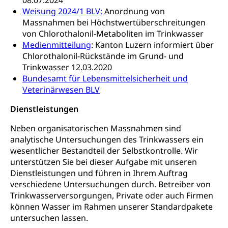
08.07.2024
Waffentragen, Selbstverteidigung
Weisung 2024/1 BLV:
Anordnung von
Massnahmen bei Höchstwertüberschreitungen
Waffen, Sprengstoffe und Pyrotechnik
Zivildienst
von Chlorothalonil-Metaboliten im Trinkwasser
Medienmitteilung
: Kanton Luzern informiert über
Militärdienst
Chlorothalonil-Rückstände im Grund- und
Trinkwasser 12.03.2020
Bundesamt für Zivildienst ZIVI
Zivilschutz
Bundesamt für Lebensmittelsicherheit und
Erwerbsausfallentschädigung (WAS Luzern)
Schutzdienstpflicht, Schutzraum,
Veterinärwesen BLV
Schutzraumbaupflicht
Dienstleistungen
Zivilschutz
Neben organisatorischen Massnahmen sind
Staat und Recht
analytische Untersuchungen des Trinkwassers ein
wesentlicher Bestandteil der Selbstkontrolle. Wir
unterstützen Sie bei dieser Aufgabe mit unseren
Gleichstellung von Frau und Mann
Dienstleistungen und führen in Ihrem Auftrag
Diskriminierung, Gleichstellungsbüro, Mobbing
verschiedene Untersuchungen durch. Betreiber von
Trinkwasserversorgungen, Private oder auch Firmen
Gleichstellung aller Geschlechter und
Zivilverfahren
können Wasser im Rahmen unserer Standardpakete
Lebensformen
untersuchen lassen.
Zivilrecht, Zivilrechtspflege, Gerichtsverfahren