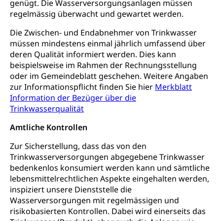
genügt. Die Wasserversorgungsanlagen müssen
Jagdausweis, Fischereiausweis
Einbürgerung
regelmässig überwacht und gewartet werden.
Strafregisterauszug bestellen
Nationalität, Staatsangehörigkeit,
Die Zwischen- und Endabnehmer von Trinkwasser
Staatsbürgerschaft, Bürgerrecht, Erwerb des
müssen mindestens einmal jährlich umfassend über
Waffen, Sprengstoffe und Pyrotechnik
Bürgerrechts, Verlust des Bürgerrechts,
deren Qualität informiert werden. Dies kann
Einbürgerungsverfahren
Reisepass, Identitätskarte
beispielsweise im Rahmen der Rechnungsstellung
oder im Gemeindeblatt geschehen. Weitere Angaben
Einbürgerungen
Geburt
Strassenverkehrsamt (Führerausweis,
zur Informationspflicht finden Sie hier
Merkblatt
Fahrzeugausweis)
Geburtsurkunde, Geburtsschein, Geburtsanzeige
Information der Bezüger über die
Namensänderungen
Trinkwasserqualität
Familienzulagen (WAS Luzern)
Kinder und Jugendliche
Amtliche Kontrollen
Schwangerschaft / Geburt (gruezi.lu.ch)
Mündigkeit, Kindesschutz, Jugendschutz
Zur Sicherstellung, dass das von den
Kinder- und Jugendförderung
Pflege / Pflegeheim
Trinkwasserversorgungen abgegebene Trinkwasser
bedenkenlos konsumiert werden kann und sämtliche
Psychische Gesundheit
Hauspflege, spitalexterne Pflege, Spitex
lebensmittelrechtlichen Aspekte eingehalten werden,
IV für Kinder und Jugendliche (WAS Luzern)
inspiziert unsere Dienststelle die
Betreuende Angehörige
Religion
Wasserversorgungen mit regelmässigen und
Pflegeheimliste und freie Pflegeplätze
Kirche, Gottesdienst, Seelsorge,
risikobasierten Kontrollen. Dabei wird einerseits das
Religionsgemeinschaft