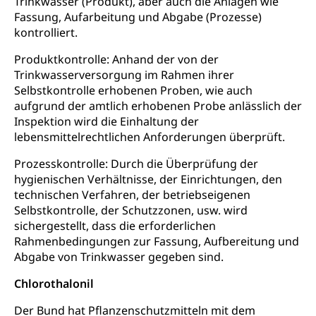
Trinkwasser (Produkt), aber auch die Anlagen wie
Betreuung von Angehörigen (WAS Luzern)
Fassung, Aufarbeitung und Abgabe (Prozesse)
Religionsvielfalt Im Kanton Luzern (unilu)
Sport
kontrolliert.
Religion (gruezi.lu.ch)
Freizeitaktivitäten, Schulsport, Spitzensport,
Produktkontrolle: Anhand der von der
Breitensport, Jugend und Sport, Sportanlagen
Trinkwasserversorgung im Rahmen ihrer
Selbstkontrolle erhobenen Proben, wie auch
Olympiateam Kanton Luzern
Tiere
aufgrund der amtlich erhobenen Probe anlässlich der
Offene Sporthallen
Haustiere, Heimtiere, Wildtiere, Veterinärmedizin,
Inspektion wird die Einhaltung der
Tiermedizin, Tierarzt, Tierschutz, Jagd, Fischerei,
lebensmittelrechtlichen Anforderungen überprüft.
Gesundheitsförderung
Viehzucht
Prozesskontrolle: Durch die Überprüfung der
Jugend+Sport
Tierschutz
Todesfall
hygienischen Verhältnisse, der Einrichtungen, den
Freiwilliger Schulsport
technischen Verfahren, der betriebseigenen
Hobbytierhaltung und Bienen
Bestattung, Beerdigung, Testament, Erbrecht,
Selbstkontrolle, der Schutzzonen, usw. wird
Erbschaft, Todesschein, Todesanzeige,
Sportförderung
Veterinärdienst
sichergestellt, dass die erforderlichen
Zivilstandsamt, Erben, Erbenliste
Rahmenbedingungen zur Fassung, Aufbereitung und
Wildtiere
Ärztliche Todesbescheinigung
Abgabe von Trinkwasser gegeben sind.
Halten von Wildtieren
Chlorothalonil
Sicherheit
Haltung Heimtiere
Der Bund hat Pflanzenschutzmitteln mit dem