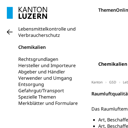
Bildung und Fo
Themen
Onlin
Wissenschaft
Forschungsförde
Lebensmittelkontrolle und
Verbraucherschutz
Pilotprojekt
Erwachsenenb
Umschulung, zwe
Chemikalien
Grundkompetenze
Rechtsgrundlagen
Erwachsene
Berufliche Gr
Chemikalien
Hersteller und Importeure
Abgeber und Händler
Fachperson B
Lehre, Berufsfac
Verwender und Umgang
Allgemeinbil
Kanton
GSD
Leb
Entsorgung
Gefahrgut/Transport
Schulen und 
Hochschule F
Bildung & Be
Raumluftqualitä
Spezielle Themen
Fremdsprache
Studium, Hochsc
Berufsabschl
Merkblätter und Formulare
Das Raumluftempf
Information
Campus Hor
Mittelschulen
Art, Beschaff
Berufslehre (
Pädagogische
Gymnasium, Hand
Art, Beschaff
Informatikmitte